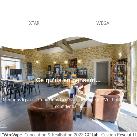
XTAR
WEGA
Ce qu'ils en pensent...
Mentions légales
-
Conditions Générales de vente (GCV)
-
Politique de
confidentialité
L'YstroVape
- Conception & Réalisation
2023
GC Lab
- Gestion
Revolut IT
.