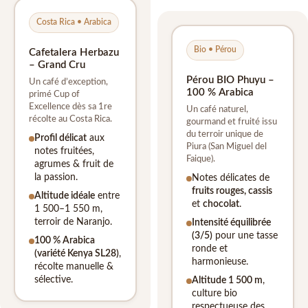
Costa Rica • Arabica
Bio • Pérou
Cafetalera Herbazu
– Grand Cru
Pérou BIO Phuyu –
Un café d’exception,
100 % Arabica
primé Cup of
Excellence dès sa 1re
Un café naturel,
récolte au Costa Rica.
gourmand et fruité issu
du terroir unique de
Profil délicat
aux
Piura (San Miguel del
notes fruitées,
Faique).
agrumes & fruit de
la passion.
Notes délicates de
fruits rouges, cassis
Altitude idéale
entre
et
chocolat
.
1 500–1 550 m,
terroir de Naranjo.
Intensité équilibrée
(3/5)
pour une tasse
100 % Arabica
ronde et
(variété Kenya SL28)
,
harmonieuse.
récolte manuelle &
sélective.
Altitude 1 500 m
,
culture bio
respectueuse des