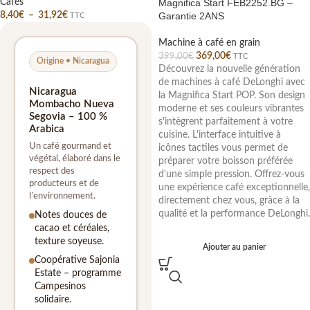
Cafés
Magnifica Start FEB2252.BG –
8,40
€
–
31,92
€
Garantie 2ANS
TTC
Machine à café en grain
369,00
€
399,00
€
TTC
Origine • Nicaragua
Découvrez la nouvelle génération
de machines à café DeLonghi avec
Nicaragua
la Magnifica Start POP. Son design
Mombacho Nueva
moderne et ses couleurs vibrantes
Segovia – 100 %
s'intègrent parfaitement à votre
Arabica
cuisine. L'interface intuitive à
Un café gourmand et
icônes tactiles vous permet de
végétal, élaboré dans le
préparer votre boisson préférée
respect des
d'une simple pression. Offrez-vous
producteurs et de
une expérience café exceptionnelle,
l’environnement.
directement chez vous, grâce à la
qualité et la performance DeLonghi.
Notes douces de
cacao et céréales,
texture soyeuse.
Ajouter au panier
Coopérative Sajonia
Estate – programme
Campesinos
solidaire.