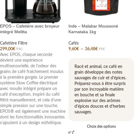
EPOS – Cafetiére avec broyeur
Inde – Malabar Moussoné
intégré Melitta
Karnataka 1kg
Cafetière Filtre
Cafés
299,00
€
9,60
€
–
36,48
€
TTC
TTC
Avec EPOS, chaque seconde
devient une expérience
multisensorielle, de l’odeur des
Racé et animal, ce café en
grains de café fraîchement moulus
grain développe des notes
à la première gorgée. Le premier
sauvages de cuir et d'épices.
système Slow Coffee électrique
Préparez-vous à être surpris
avec moulin intégré prépare un
par son incroyable matière
café d’exception, inspiré du café
en bouche et sa finale
filtré manuellement, et cela d’une
explosive sur des arômes
simple pression sur une touche.
d'épices douces et d'herbes
EPOS® est également une machine
sauvages.
dont les fonctionnalités innovantes
s’ajoutent à un design esthétique.
Choix des options