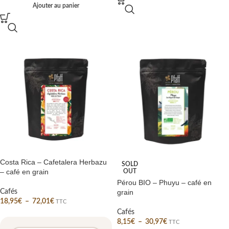
Ajouter au panier
Costa Rica – Cafetalera Herbazu
SOLD
– café en grain
OUT
Pérou BIO – Phuyu – café en
Cafés
grain
18,95
€
–
72,01
€
TTC
Cafés
8,15
€
–
30,97
€
TTC