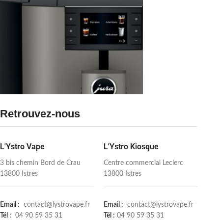
Découvrir
Retrouvez-nous
Vous êtes professionnel ?
Découvrez nos
machines à café pour
L'Ystro Vape
L'Ystro Kiosque
les pros
3 bis chemin Bord de Crau
Centre commercial Leclerc
Un catalogue ultra complet, des
13800 Istres
13800 Istres
conseils avisés. L'Ystro devient votre
conseiller en machine à café pour les
pros.
Email :
contact@lystrovape.fr
Email :
contact@lystrovape.fr
Tél :
04 90 59 35 31
Tél :
04 90 59 35 31