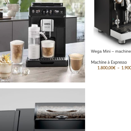
Wega Mini – machine
Machine à Expresso
1.800,00
€
–
1.90
Revendeur Delonghi
Découvrez nos
machines à café
Un catalogue ultra complet, des
conseils avisés. L'Ystro devient votre
conseiller en machine à café.