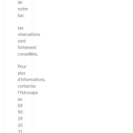
de
notre
bar.
Les
réservations
sont
fortement
conseillées.
Pour
plus
d’informations,
contactez
l’Ystrovape
au
04
90
59
35
31.