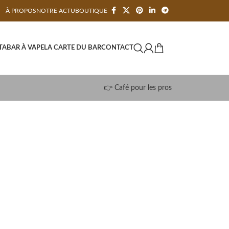
À PROPOS
NOTRE ACTU
BOUTIQUE
TA
BAR À VAPE
LA CARTE DU BAR
CONTACT
👉 Café pour les pros