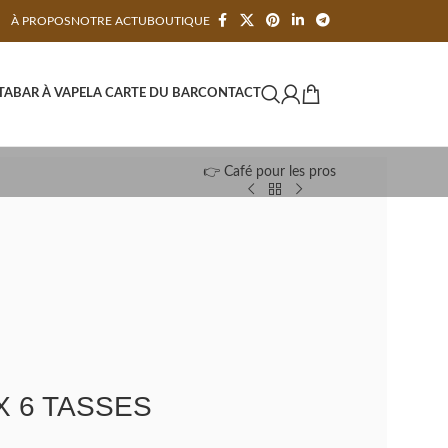
À PROPOS
NOTRE ACTU
BOUTIQUE
TA
BAR À VAPE
LA CARTE DU BAR
CONTACT
👉 Café pour les pros
 6 TASSES