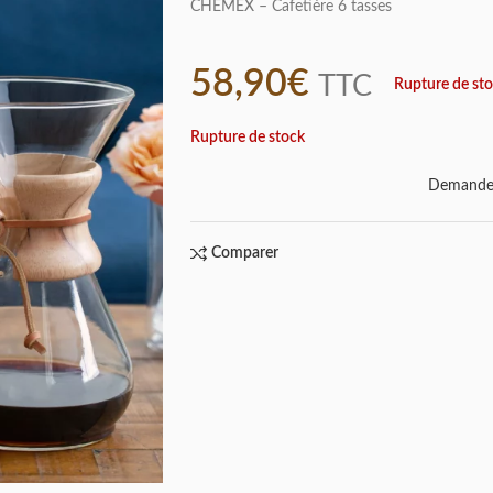
CHEMEX – Cafetière 6 tasses
58,90
€
TTC
Rupture de st
Rupture de stock
Demande 
Comparer