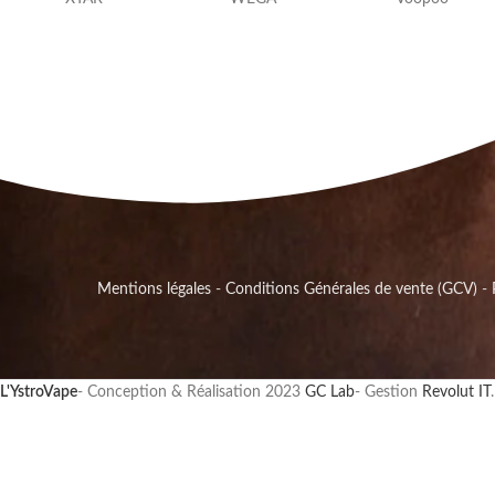
Mentions légales
-
Conditions Générales de vente (GCV)
-
L'YstroVape
- Conception & Réalisation
2023
GC Lab
- Gestion
Revolut IT
.