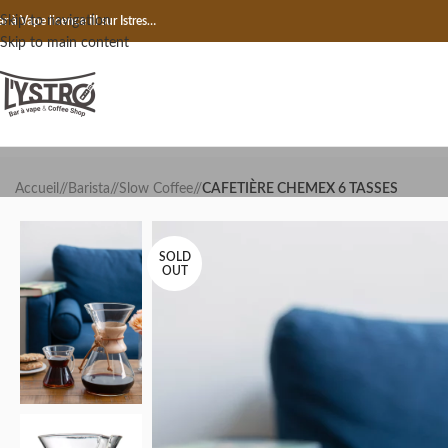
Skip to navigation
r à Vape licence III sur Istres…
Skip to main content
Accueil
/
Barista
/
Slow Coffee
/
CAFETIÈRE CHEMEX 6 TASSES
SOLD
OUT