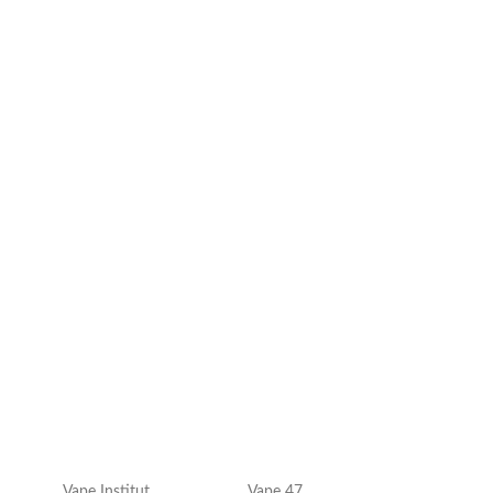
Vape Institut
Vape 47
VAP'OR JUICE