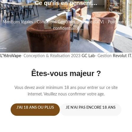
Ce qu'ils en pensent...
Mentions légales
-
Conditions Générales de vente (GCV)
-
Politique de
confidentialité
L'YstroVape
- Conception & Réalisation
2023
GC Lab
- Gestion
Revolut IT
.
Êtes-vous majeur ?
Vous devez avoir minimum 18 ans pour entrer sur ce site
internet. Veuillez nous confirmer votre age.
J'AI 18 ANS OU PLUS
JE N'AI PAS ENCORE 18 ANS
-
+