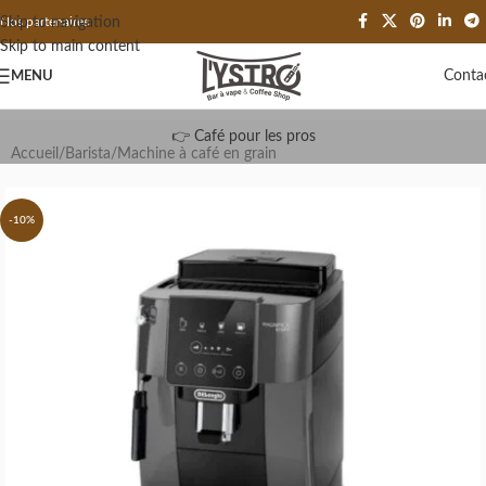
Skip to navigation
Nos partenaires
Skip to main content
Conta
MENU
👉 Café pour les pros
Accueil
/
Barista
/
Machine à café en grain
-10%