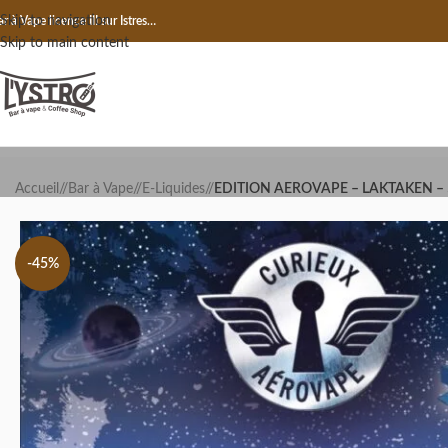
Skip to navigation
r à Vape licence III sur Istres…
Skip to main content
Accueil
/
Bar à Vape
/
E-Liquides
/
EDITION AEROVAPE – LAKTAKEN – 
-45%