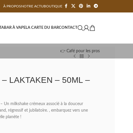
À PROPOS
NOTRE ACTU
BOUTIQUE
TA
BAR À VAPE
LA CARTE DU BAR
CONTACT
👉 Café pour les pros
– LAKTAKEN – 50ML –
– Un milkshake crémeux associé à la douceur
nd, régressif et jubilatoire. , embarquez vers une
le planète !