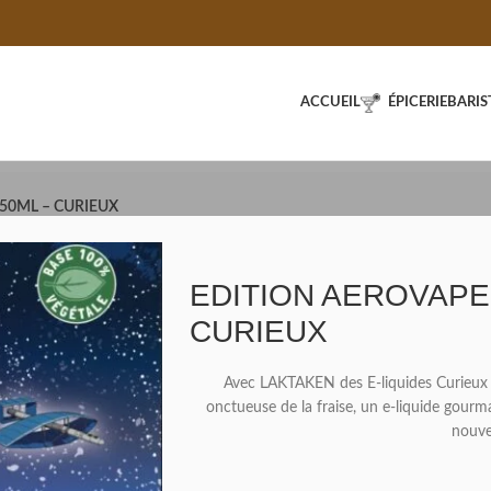
ACCUEIL
ÉPICERIE
BARIS
50ML – CURIEUX
EDITION AEROVAPE 
CURIEUX
Avec LAKTAKEN des E-liquides Curieux 
onctueuse de la fraise, un e-liquide gourma
nouvel