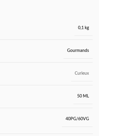
0,1 kg
Gourmands
Curieux
50 ML
40PG/60VG