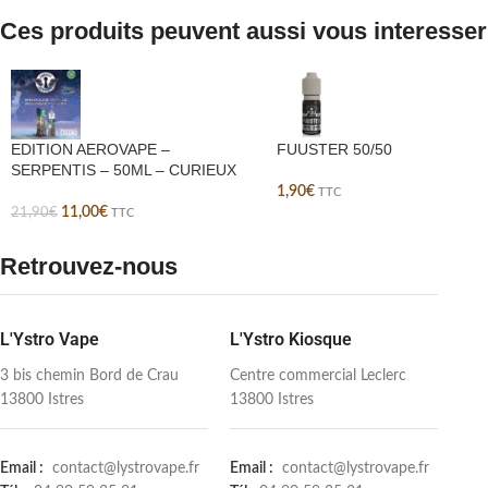
Ces produits peuvent aussi vous interesser
EDITION AEROVAPE –
FUUSTER 50/50
SERPENTIS – 50ML – CURIEUX
1,90
€
TTC
11,00
€
21,90
€
TTC
Retrouvez-nous
L'Ystro Vape
L'Ystro Kiosque
3 bis chemin Bord de Crau
Centre commercial Leclerc
13800 Istres
13800 Istres
Email :
contact@lystrovape.fr
Email :
contact@lystrovape.fr