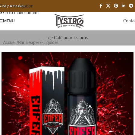
Skip to navigation
Nos partenaires
Skip to main content
Conta
MENU
👉 Café pour les pros
Accueil
/
Bar à Vape
/
E-Liquides