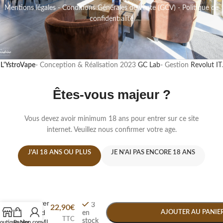
Mentions légales
-
Conditions Générales de vente (GCV)
-
Politique de
confidentialité
L'YstroVape
- Conception & Réalisation
2023
GC Lab
- Gestion
Revolut IT
.
Êtes-vous majeur ?
Vous devez avoir minimum 18 ans pour entrer sur ce site
internet. Veuillez nous confirmer votre age.
J'AI 18 ANS OU PLUS
JE N'AI PAS ENCORE 18 ANS
-
+
Enfer
3
22,90
€
Red
AJOUTER AU PANIE
en
TTC
stock
50ML
outique
Panier
Mon compte