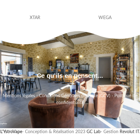
XTAR
WEGA
Ce qu'ils en pensent...
Mentions légales
-
Conditions Générales de vente (GCV)
-
Politique de
confidentialité
L'YstroVape
- Conception & Réalisation
2023
GC Lab
- Gestion
Revolut IT
.