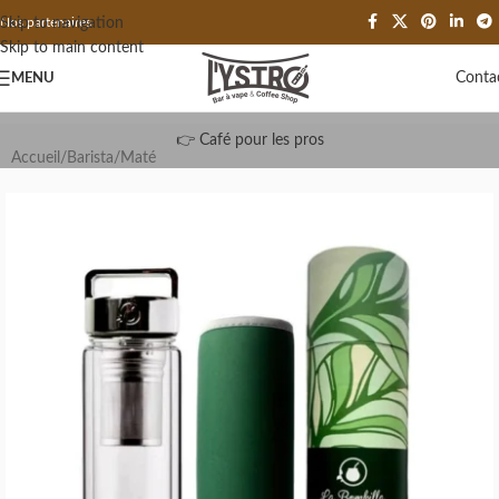
Skip to navigation
Nos partenaires
Skip to main content
Conta
MENU
👉 Café pour les pros
Accueil
/
Barista
/
Maté