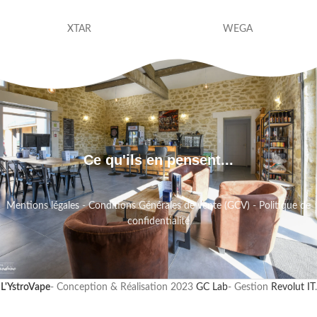
XTAR
WEGA
Ce qu'ils en pensent...
Mentions légales
-
Conditions Générales de vente (GCV)
-
Politique de
confidentialité
L'YstroVape
- Conception & Réalisation
2023
GC Lab
- Gestion
Revolut IT
.