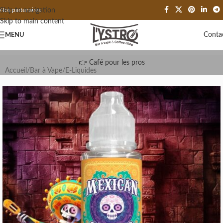
Skip to navigation
Nos partenaires
Skip to main content
Conta
MENU
👉 Café pour les pros
Accueil
/
Bar à Vape
/
E-Liquides