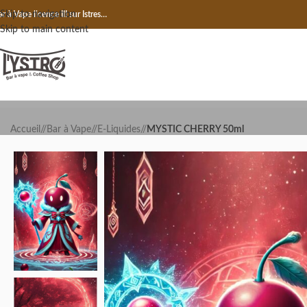
Skip to navigation
r à Vape licence III sur Istres…
Skip to main content
Accueil
/
Bar à Vape
/
E-Liquides
/
MYSTIC CHERRY 50ml