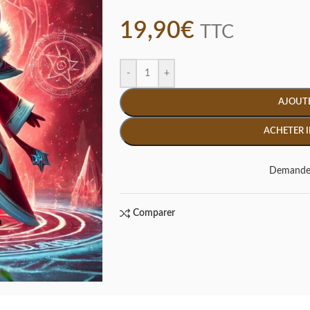
19,90
€
TTC
-
+
AJOUTE
ACHETER 
Demande 
Comparer