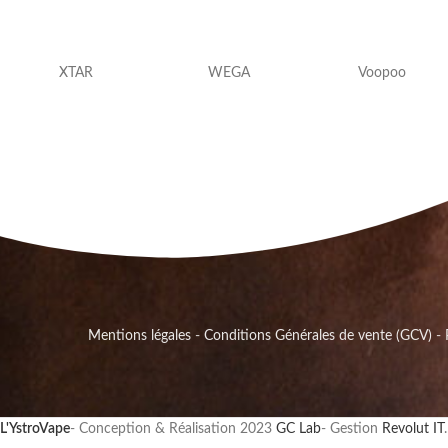
XTAR
WEGA
Voopoo
Mentions légales
-
Conditions Générales de vente (GCV)
-
L'YstroVape
- Conception & Réalisation
2023
GC Lab
- Gestion
Revolut IT
.