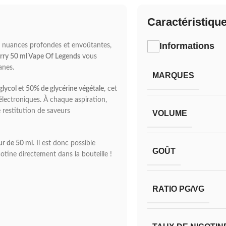
Caractéristiqu
Informations
ux nuances profondes et envoûtantes,
rry 50 ml Vape Of Legends
vous
anes.
MARQUES
lycol et 50% de glycérine végétale
, cet
 électroniques. À chaque aspiration,
 restitution de saveurs
VOLUME
ur de 50 ml
. Il est donc possible
GOÛT
otine directement dans la bouteille !
RATIO PG/VG