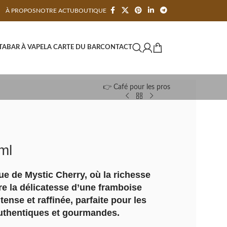
À PROPOS
NOTRE ACTU
BOUTIQUE
TA
BAR À VAPE
LA CARTE DU BAR
CONTACT
👉 Café pour les pros
ml
ue de Mystic Cherry, où la richesse
re la délicatesse d’une framboise
ense et raffinée, parfaite pour les
uthentiques et gourmandes.