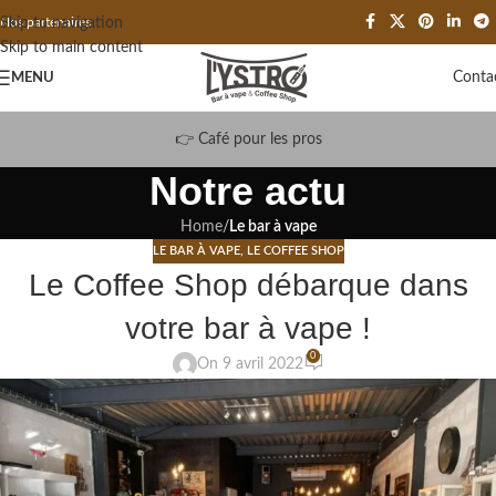
Skip to navigation
Nos partenaires
Skip to main content
Conta
MENU
👉 Café pour les pros
Notre actu
Home
/
Le bar à vape
LE BAR À VAPE
,
LE COFFEE SHOP
Le Coffee Shop débarque dans
votre bar à vape !
0
On 9 avril 2022