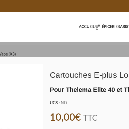
ACCUEIL
ÉPICERIE
BARIS
Vape (X3)
Cartouches E-plus Lo
Pour Thelema Elite 40 et T
UGS :
ND
10,00
€
TTC