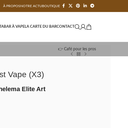
À PROPOS
NOTRE ACTU
BOUTIQUE
TA
BAR À VAPE
LA CARTE DU BAR
CONTACT
👉 Café pour les pros
st Vape (X3)
helema Elite Art