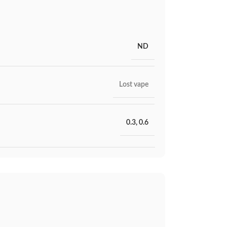
ND
Lost vape
0.3
,
0.6