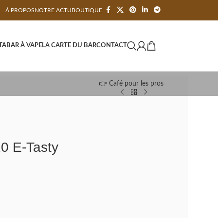
À PROPOS
NOTRE ACTU
BOUTIQUE
TA
BAR À VAPE
LA CARTE DU BAR
CONTACT
👉 Café pour les pros
0 E-Tasty