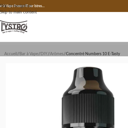
Skip to navigation
r à Vape licence III sur Istres…
Skip to main content
Accueil
/
Bar à Vape
/
DIY
/
Arômes
/
Concentré Numbers 10 E-Tasty