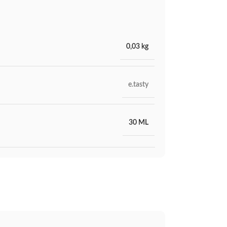
0,03 kg
e.tasty
30 ML