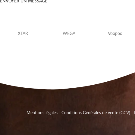
ENVOYER UN MESSAGE
XTAR
WEGA
Voopoo
Mentions légales
-
Conditions Générales de vente (GCV)
-