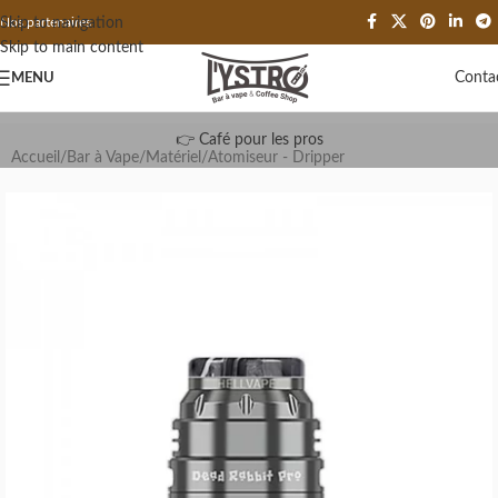
Skip to navigation
Nos partenaires
Skip to main content
Conta
MENU
👉 Café pour les pros
Accueil
/
Bar à Vape
/
Matériel
/
Atomiseur - Dripper