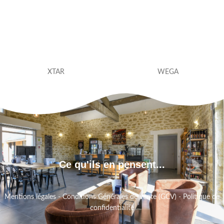
XTAR
WEGA
Ce qu'ils en pensent...
Mentions légales
-
Conditions Générales de vente (GCV)
-
Politique de
confidentialité