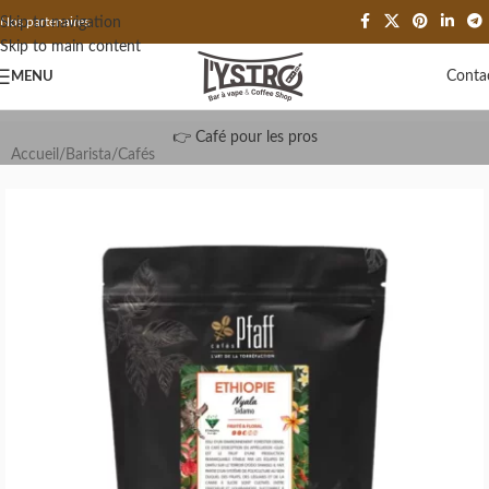
Skip to navigation
Nos partenaires
Skip to main content
Conta
MENU
👉 Café pour les pros
Accueil
/
Barista
/
Cafés