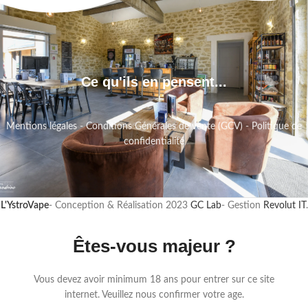
Ce qu'ils en pensent...
Mentions légales
-
Conditions Générales de vente (GCV)
-
Politique de
confidentialité
L'YstroVape
- Conception & Réalisation
2023
GC Lab
- Gestion
Revolut IT
.
Êtes-vous majeur ?
Vous devez avoir minimum 18 ans pour entrer sur ce site
internet. Veuillez nous confirmer votre age.