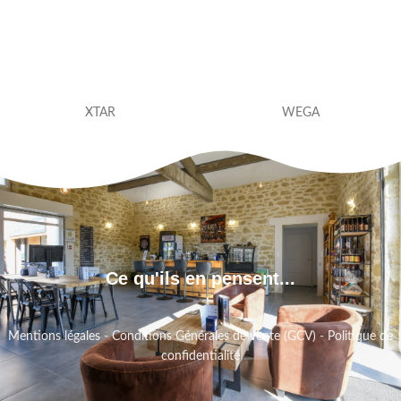
XTAR
WEGA
Ce qu'ils en pensent...
Mentions légales
-
Conditions Générales de vente (GCV)
-
Politique de
confidentialité