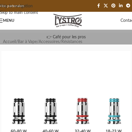
Skip to navigation
Nos partenaires
Skip to main content
Conta
MENU
👉 Café pour les pros
Accueil
/
Bar à Vape
/
Accessoires
/
Résistances