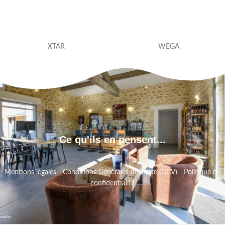
XTAR
WEGA
Ce qu'ils en pensent...
Mentions légales
-
Conditions Générales de vente (GCV)
-
Politique de
confidentialité